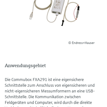
Füllstandsmessung
Analysatoren für Härte, Eisen,
Device Viewer
Aluminium & Chromat
Produktspezifische Informationen und
Füllstandsmessung Druck
Dokumente finden
Prozessphotometer
Alle ansehen
Ersatzteilsuche
Mikrowellentransmission
Ersatzteile anhand von Produktwurzel,
Bestellcode oder Seriennummer finden
© Endress+Hauser
Memosens-Technologie
Alle ansehen
Anwendungsgebiet
Die Commubox FXA291 ist eine eigensichere
Schnittstelle zum Anschluss von eigensicheren und
nicht-eigensicheren Messumformern an eine USB-
Schnittstelle. Die Kommunikation zwischen
Feldgeräten und Computer, wird durch die direkte