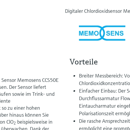
Digitaler Chlordioxidsensor 
Vorteile
Breiter Messbereich: V
n Sensor Memosens CCS50E
Chlordioxidkonzentrati
sen. Der Sensor liefert
Einfacher Einbau: Der S
läufen sowie im Trink- und
Durchflussarmatur Flow
iente
Eintaucharmatur eingeb
t so zu einer hohen
Polarisationszeit ermög
rüber hinaus können Sie
Die rasche Ansprechzeit
von ClO
beispielsweise in
2
ermöglicht eine prompt
überwachen. Dank der