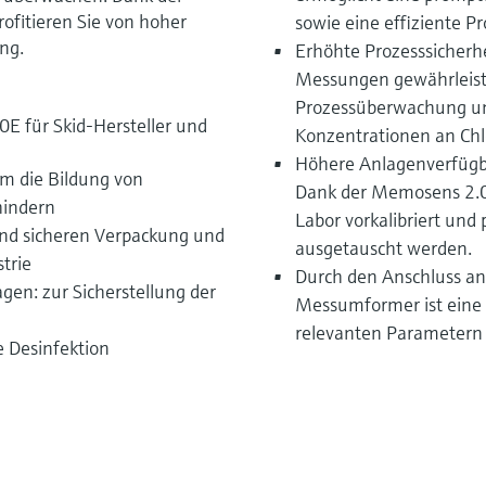
ofitieren Sie von hoher
sowie eine effiziente P
ng.
Erhöhte Prozesssicherhe
Messungen gewährleist
Prozessüberwachung un
E für Skid-Hersteller und
Konzentrationen an Chl
Höhere Anlagenverfügba
 die Bildung von
Dank der Memosens 2.0
hindern
Labor vorkalibriert und 
und sicheren Verpackung und
ausgetauscht werden.
trie
Durch den Anschluss an
n: zur Sicherstellung der
Messumformer ist eine
relevanten Parametern 
e Desinfektion