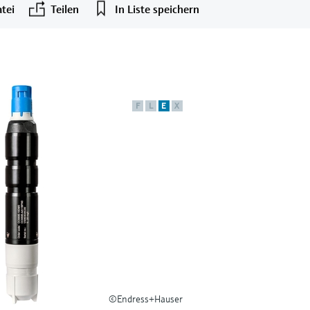
tei
Teilen
In Liste speichern
F
L
E
X
©Endress+Hauser