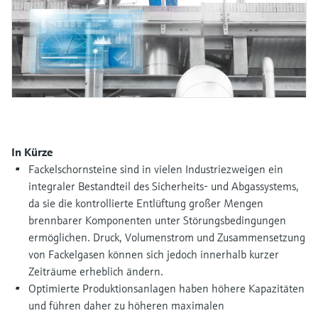
Füllstandsmessung
Analysatoren für Härte, Eisen,
Device Viewer
Aluminium & Chromat
Produktspezifische Informationen und
Füllstandsmessung Druck
Dokumente finden
Prozessphotometer
Alle ansehen
Ersatzteilsuche
Mikrowellentransmission
Ersatzteile anhand von Produktwurzel,
Bestellcode oder Seriennummer finden
Memosens-Technologie
In Kürze
Fackelschornsteine sind in vielen Industriezweigen ein
Alle ansehen
integraler Bestandteil des Sicherheits- und Abgassystems,
da sie die kontrollierte Entlüftung großer Mengen
brennbarer Komponenten unter Störungsbedingungen
ermöglichen. Druck, Volumenstrom und Zusammensetzung
von Fackelgasen können sich jedoch innerhalb kurzer
Zeiträume erheblich ändern.
Optimierte Produktionsanlagen haben höhere Kapazitäten
und führen daher zu höheren maximalen