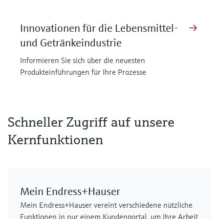
Innovationen für die Lebensmittel-
und Getränkeindustrie
Informieren Sie sich über die neuesten
Produkteinführungen für Ihre Prozesse
F
F
F
F
F
F
L
L
L
L
L
L
E
E
E
E
E
E
X
X
X
X
X
X
Schneller Zugriff auf unsere
Kernfunktionen
Mein Endress+Hauser
MCS100FT
FLOWSIC610
Cerabar PMP63B – digitaler
iTHERM SurfaceLine TM611
FLOWSIC610
GM901
Mein Endress+Hauser vereint verschiedene nützliche
Gasanalysator
Ultraschall-Gaszähler
Drucktransmitter
Oberflächenthermometer
Ultraschall-Gaszähler
Prozessgas-Analysator
Funktionen in nur einem Kundenportal, um Ihre Arbeit