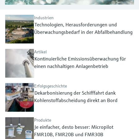
Füllstandsmessung
Analysatoren für Härte, Eisen,
Device Viewer
Aluminium & Chromat
Industrien
Produktspezifische Informationen und
Füllstandsmessung Druck
Technologien, Herausforderungen und
Dokumente finden
Prozessphotometer
Überwachungsbedarf in der Abfallbehandlung
Alle ansehen
Ersatzteilsuche
Mikrowellentransmission
Ersatzteile anhand von Produktwurzel,
Artikel
Bestellcode oder Seriennummer finden
Kontinuierliche Emissionsüberwachung für
Memosens-Technologie
einen nachhaltigen Anlagenbetrieb
Alle ansehen
Erfolgsgeschichte
Dekarbonisierung der Schifffahrt dank
Kohlenstoffabscheidung direkt an Bord
Produkte
Je einfacher, desto besser: Micropilot
FMR10B, FMR20B und FMR30B