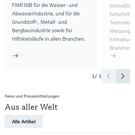
FMR30B für die Wasser- und
Innovation
Abwasserindustrie, und für die
fortschrittl
Grundstoff-, Metall- und
Technologie
Bergbauindustrie sowie für
Messungen
Hilfskreisläufe in allen Branchen.
Einhaltung
Branchenvo
1
/
3
News und Pressemitteilungen
Aus aller Welt
Alle Artikel