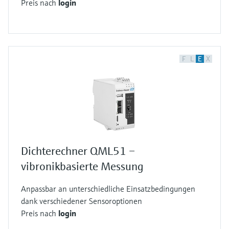
Preis nach
login
F
L
E
X
Dichterechner QML51 –
vibronikbasierte Messung
Anpassbar an unterschiedliche Einsatzbedingungen
dank verschiedener Sensoroptionen
Preis nach
login